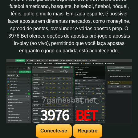
futebol americano, basquete, beisebol, futebol, hóquei,
tênis, golfe e muito mais. Em cada esporte, é possível
fazer apostas em diferentes mercados, como moneyline,
spread de pontos, over/under e várias apostas prop. O
3976 Bet oferece opções de apostas pré-jogo e apostas
in-play (ao vivo), permitindo que você faça apostas
enquanto o jogo ou partida está acontecendo.
Conecte-se
Registro