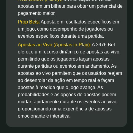
apostas em um bilhete para obter um potencial de
pagamento maior.
Prop Bets:
Aposta em resultados específicos em
um jogo, como desempenho de jogadores ou
eventos específicos durante uma partida.
Apostas ao Vivo (Apostas In-Play):
A 3976 Bet
oferece um recurso dinâmico de apostas ao vivo,
permitindo que os jogadores façam apostas
durante partidas ou eventos em andamento. As
apostas ao vivo permitem que os usuários reajam
ao desenrolar da ação em tempo real e façam
apostas à medida que o jogo avança. As
probabilidades e as opções de apostas podem
mudar rapidamente durante os eventos ao vivo,
proporcionando uma experiência de apostas
emocionante e interativa.