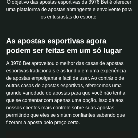
O objetivo das apostas esportivas da 3976 Bet é oferecer
uma plataforma de apostas abrangente e envolvente para
os entusiastas do esporte.
As apostas esportivas agora
podem ser feitas em um só lugar
A 3976 Bet aproveitou o melhor das casas de apostas
esportivas tradicionais e as fundiu em uma experiência
de apostas empolgante e fácil de usar. Ao contrário de
outras casas de apostas esportivas, oferecemos uma
grande variedade de apostas para que você não tenha
que se contentar com apenas uma opção. Isso dá aos
nossos clientes mais controle sobre suas apostas,
permitindo que eles se sintam confiantes sabendo que
fizeram a aposta pelo preço certo.