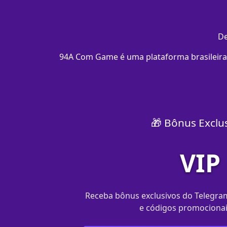
De
94A Com Game é uma plataforma brasileira
🎁 Bônus Exclu
VIP
Receba bônus exclusivos do Telegra
e códigos promocionai