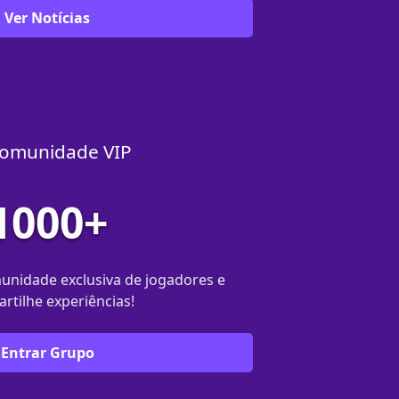
Ver Notícias
Comunidade VIP
1000+
unidade exclusiva de jogadores e
rtilhe experiências!
Entrar Grupo