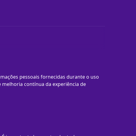
rmações pessoais fornecidas durante o uso
e melhoria contínua da experiência de