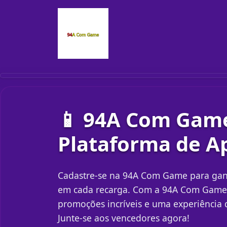
📱 94A Com Gam
Plataforma de A
Cadastre-se na 94A Com Game para gan
em cada recarga. Com a 94A Com Game,
promoções incríveis e uma experiência d
Junte-se aos vencedores agora!