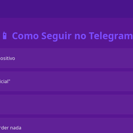
📱 Como Seguir no Telegram
ositivo
cial"
erder nada