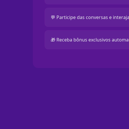
💬 Participe das conversas e interaj
🎁 Receba bônus exclusivos autom