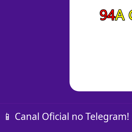
📱 Canal Oficial no Telegram!