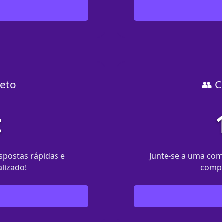
reto
👥 
t
espostas rápidas e
Junte-se a uma com
lizado!
compa
e