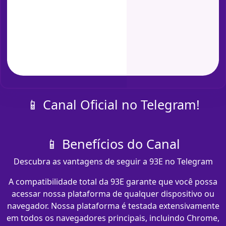
📱 Canal Oficial no Telegram!
📱 Benefícios do Canal
Descubra as vantagens de seguir a 93E no Telegram
A compatibilidade total da 93E garante que você possa
acessar nossa plataforma de qualquer dispositivo ou
navegador. Nossa plataforma é testada extensivamente
em todos os navegadores principais, incluindo Chrome,