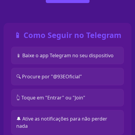
📱 Como Seguir no Telegram
📱 Baixe o app Telegram no seu dispositivo
🔍 Procure por "@93EOficial"
👆 Toque em "Entrar" ou "Join"
🔔 Ative as notificações para não perder
nada