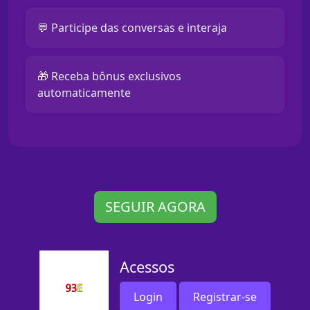
💬 Participe das conversas e interaja
🎁 Receba bônus exclusivos
automaticamente
SEGUIR AGORA
Acessos
Login
Registrar-se