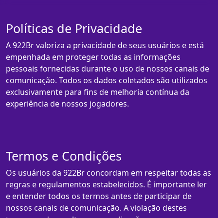
Políticas de Privacidade
A 922Br valoriza a privacidade de seus usuários e está
empenhada em proteger todas as informações
pessoais fornecidas durante o uso de nossos canais de
comunicação. Todos os dados coletados são utilizados
exclusivamente para fins de melhoria contínua da
experiência de nossos jogadores.
Termos e Condições
Os usuários da 922Br concordam em respeitar todas as
regras e regulamentos estabelecidos. É importante ler
e entender todos os termos antes de participar de
nossos canais de comunicação. A violação destes