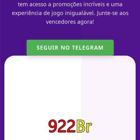
tem acesso a promoções incríveis e uma
experiência de jogo inigualável. Junte-se aos
vencedores agora!
SEGUIR NO TELEGRAM