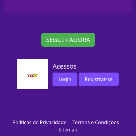
SEGUIR AGORA
Acessos
Login
Registrar-se
Políticas de Privacidade
Termos e Condições
Sitemap