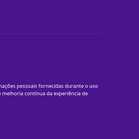
rmações pessoais fornecidas durante o uso
e melhoria contínua da experiência de