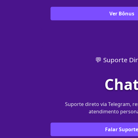
Ver Bônus
💬 Suporte Di
Cha
Suporte direto via Telegram, r
atendimento persona
Falar Suport