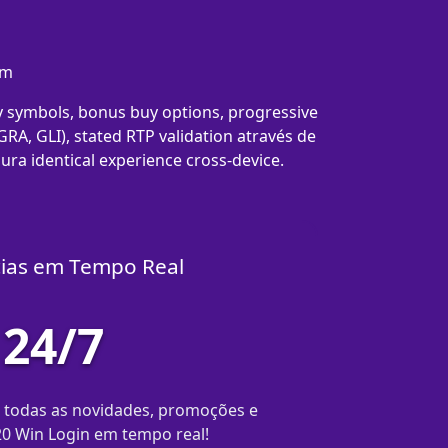
am
ky symbols, bonus buy options, progressive
RA, GLI), stated RTP validation através de
ra identical experience cross-device.
cias em Tempo Real
24/7
e todas as novidades, promoções e
20 Win Login em tempo real!