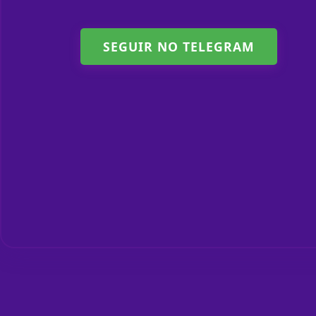
SEGUIR NO TELEGRAM