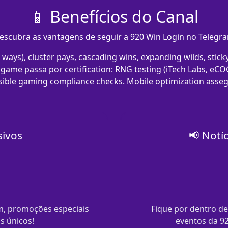
📱 Benefícios do Canal
escubra as vantagens de seguir a 920 Win Login no Telegr
 ways), cluster pays, cascading wins, expanding wilds, stic
ame passa por certification: RNG testing (iTech Labs, eCOG
sible gaming compliance checks. Mobile optimization assegu
sivos
📢 Notí
m, promoções especiais
Fique por dentro d
s únicos!
eventos da 9