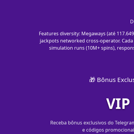
D
Features diversity: Megaways (até 117.649
jackpots networked cross-operator. Cada g
simulation runs (10M+ spins), respon
🎁 Bônus Exclu
VIP
Receba bônus exclusivos do Telegra
e códigos promocionai