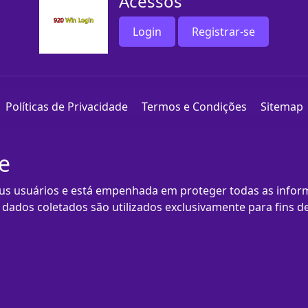
Acessos
Login
Registrar-se
Políticas de Privacidade
Termos e Condições
Sitemap
de
seus usuários e está empenhada em proteger todas as info
dados coletados são utilizados exclusivamente para fins d