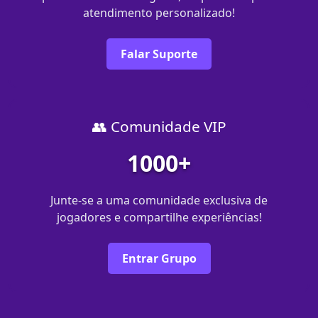
atendimento personalizado!
Falar Suporte
👥 Comunidade VIP
1000+
Junte-se a uma comunidade exclusiva de
jogadores e compartilhe experiências!
Entrar Grupo