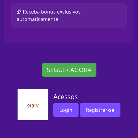
🎁 Receba bônus exclusivos
automaticamente
SEGUIR AGORA
Acessos
Login
Registrar-se