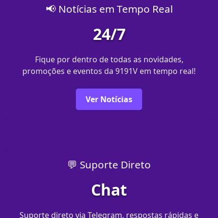
📢 Notícias em Tempo Real
24/7
Fique por dentro de todas as novidades,
promoções e eventos da 9191V em tempo real!
Ver Notícias
💬 Suporte Direto
Chat
Suporte direto via Telegram, respostas rápidas e