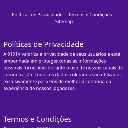
Políticas de Privacidade
Termos e Condições
Sitemap
Políticas de Privacidade
A 9191V valoriza a privacidade de seus usuários e está
empenhada em proteger todas as informações
pessoais fornecidas durante o uso de nossos canais de
comunicação. Todos os dados coletados são utilizados
exclusivamente para fins de melhoria contínua da
experiência de nossos jogadores.
Termos e Condições