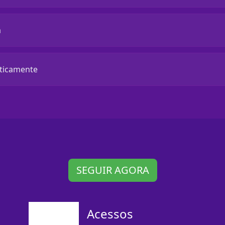
a
aticamente
SEGUIR AGORA
Acessos