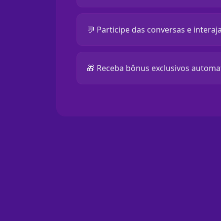
💬 Participe das conversas e interaj
🎁 Receba bônus exclusivos autom