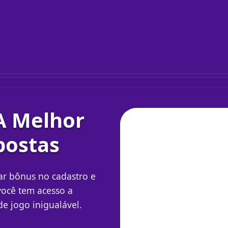
A Melhor
postas
r bônus no cadastro e
ocê tem acesso a
e jogo inigualável.