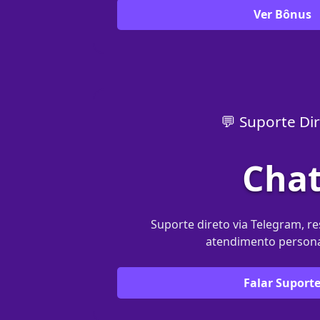
Ver Bônus
💬 Suporte Di
Cha
Suporte direto via Telegram, r
atendimento persona
Falar Suport