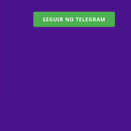
SEGUIR NO TELEGRAM