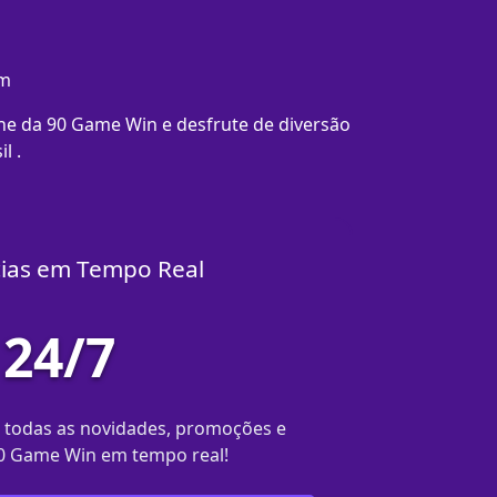
am
ine da 90 Game Win e desfrute de diversão
l .
cias em Tempo Real
24/7
e todas as novidades, promoções e
0 Game Win em tempo real!