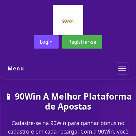
Login
Registrar-se
Menu
📱 90Win A Melhor Plataforma
de Apostas
Cadastre-se na 90Win para ganhar bônus no
cadastro e em cada recarga. Com a 90Win, você