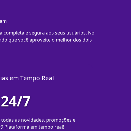
ram
ia completa e segura aos seus usuários. No
ndo que você aproveite o melhor dos dois
cias em Tempo Real
24/7
e todas as novidades, promoções e
99 Plataforma em tempo real!