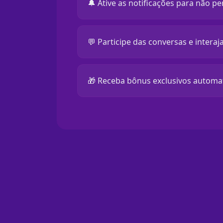
🔔 Ative as notificações para não p
💬 Participe das conversas e interaj
🎁 Receba bônus exclusivos autom