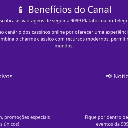
📱 Benefícios do Canal
scubra as vantagens de seguir a 9099 Plataforma no Teleg
o cenário dos cassinos online por oferecer uma experiênc
 combina o charme clássico com recursos modernos, permiti
mundos.
sivos
📢 Notí
m, promoções especiais
Fique por dentro d
s únicos!
eventos da 90