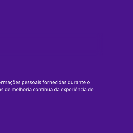
formações pessoais fornecidas durante o
ns de melhoria contínua da experiência de