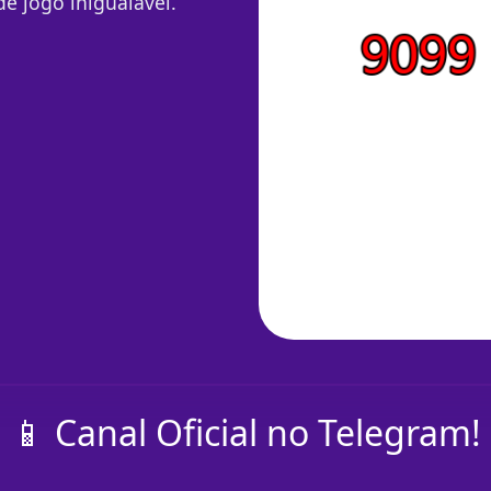
e jogo inigualável.
📱 Canal Oficial no Telegram!