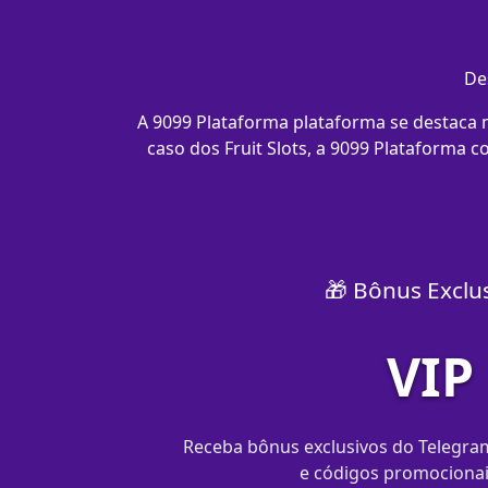
De
A 9099 Plataforma plataforma se destaca n
caso dos Fruit Slots, a 9099 Plataforma
🎁 Bônus Exclu
VIP
Receba bônus exclusivos do Telegra
e códigos promocionai