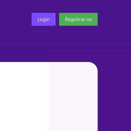
Login
Registrar-se