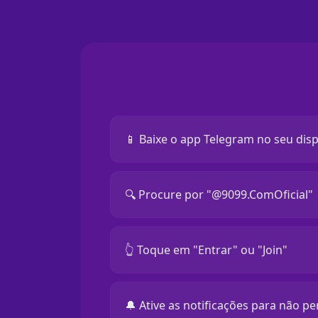
📱 Baixe o app Telegram no seu disp
🔍 Procure por "@9099.ComOficial"
👆 Toque em "Entrar" ou "Join"
🔔 Ative as notificações para não p