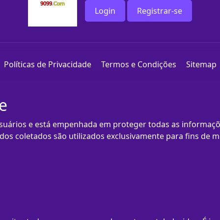
Login
Registrar-se
Políticas de Privacidade
Termos e Condições
Sitemap
de
usuários e está empenhada em proteger todas as informaçõ
os coletados são utilizados exclusivamente para fins de m