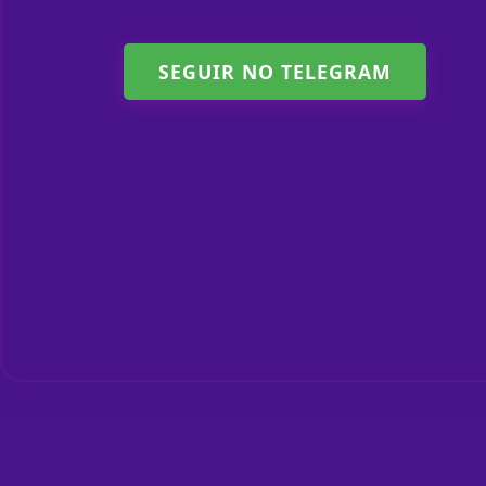
SEGUIR NO TELEGRAM