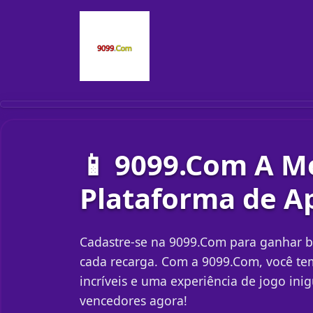
📱 9099.Com A M
Plataforma de A
Cadastre-se na 9099.Com para ganhar 
cada recarga. Com a 9099.Com, você t
incríveis e uma experiência de jogo inig
vencedores agora!