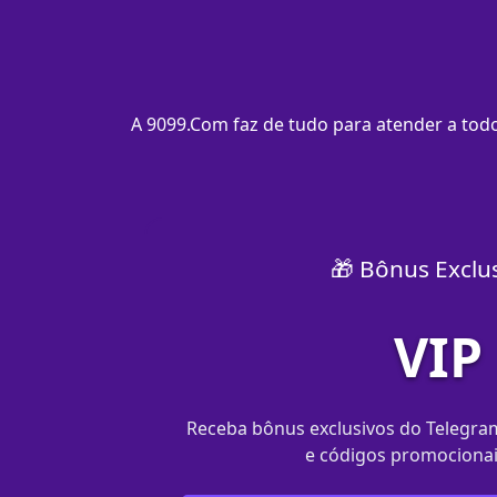
A 9099.Com faz de tudo para atender a todo
🎁 Bônus Exclu
VIP
Receba bônus exclusivos do Telegra
e códigos promocionai