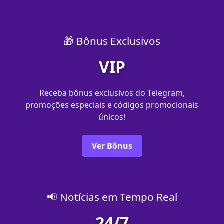
🎁 Bônus Exclusivos
VIP
Receba bônus exclusivos do Telegram,
promoções especiais e códigos promocionais
únicos!
Ver Bônus
📢 Notícias em Tempo Real
24/7