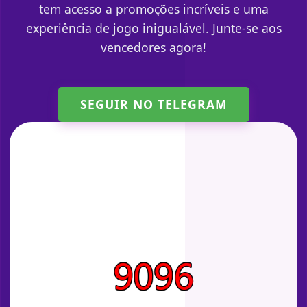
tem acesso a promoções incríveis e uma
experiência de jogo inigualável. Junte-se aos
vencedores agora!
SEGUIR NO TELEGRAM