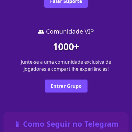
Falar Suporte
👥 Comunidade VIP
1000+
Junte-se a uma comunidade exclusiva de
jogadores e compartilhe experiências!
Entrar Grupo
📱 Como Seguir no Telegram