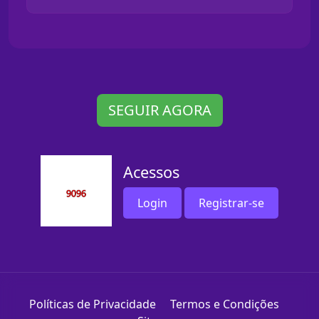
SEGUIR AGORA
Acessos
Login
Registrar-se
Políticas de Privacidade
Termos e Condições