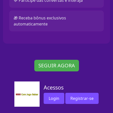
💬 Participe das conversas e interaja
🎁 Receba bônus exclusivos
automaticamente
SEGUIR AGORA
Acessos
Login
Registrar-se