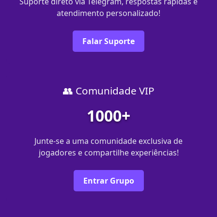
Suporte direto via Telegram, respostas rápidas e
atendimento personalizado!
Falar Suporte
👥 Comunidade VIP
1000+
Junte-se a uma comunidade exclusiva de
jogadores e compartilhe experiências!
Entrar Grupo