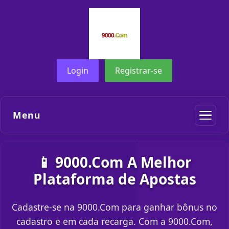
Login
Registrar-se
Menu
📱 9000.Com A Melhor
Plataforma de Apostas
Cadastre-se na 9000.Com para ganhar bônus no
cadastro e em cada recarga. Com a 9000.Com,