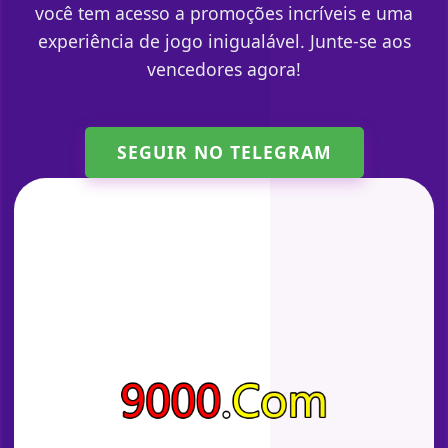
você tem acesso a promoções incríveis e uma
experiência de jogo inigualável. Junte-se aos
vencedores agora!
SEGUIR NO TELEGRAM