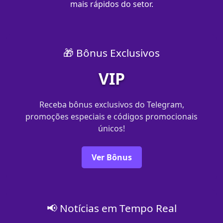
mais rápidos do setor.
🎁 Bônus Exclusivos
VIP
Receba bônus exclusivos do Telegram,
promoções especiais e códigos promocionais
únicos!
Ver Bônus
📢 Notícias em Tempo Real