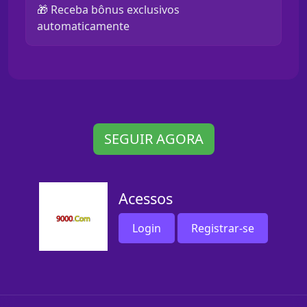
🎁 Receba bônus exclusivos
automaticamente
SEGUIR AGORA
Acessos
Login
Registrar-se