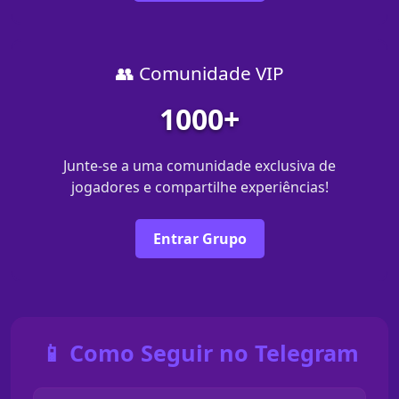
👥 Comunidade VIP
1000+
Junte-se a uma comunidade exclusiva de
jogadores e compartilhe experiências!
Entrar Grupo
📱 Como Seguir no Telegram