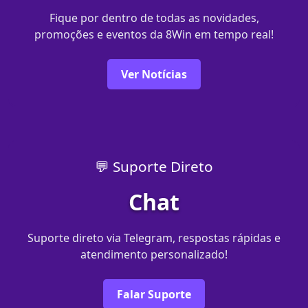
Fique por dentro de todas as novidades,
promoções e eventos da 8Win em tempo real!
Ver Notícias
💬 Suporte Direto
Chat
Suporte direto via Telegram, respostas rápidas e
atendimento personalizado!
Falar Suporte