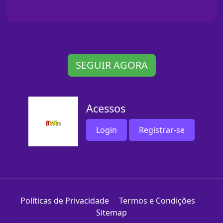
SEGUIR AGORA
Acessos
Login
Registrar-se
Políticas de Privacidade
Termos e Condições
Sitemap