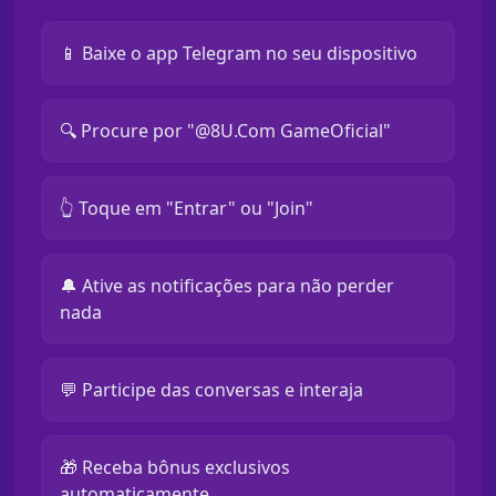
📱 Baixe o app Telegram no seu dispositivo
🔍 Procure por "@8U.Com GameOficial"
👆 Toque em "Entrar" ou "Join"
🔔 Ative as notificações para não perder
nada
💬 Participe das conversas e interaja
🎁 Receba bônus exclusivos
automaticamente