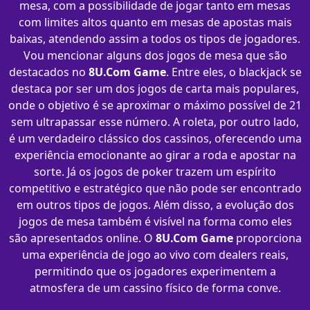
mesa, com a possibilidade de jogar tanto em mesas
com limites altos quanto em mesas de apostas mais
baixas, atendendo assim a todos os tipos de jogadores.
Vou mencionar alguns dos jogos de mesa que são
destacados no
8U.Com Game
. Entre eles, o blackjack se
destaca por ser um dos jogos de carta mais populares,
onde o objetivo é se aproximar o máximo possível de 21
sem ultrapassar esse número. A roleta, por outro lado,
é um verdadeiro clássico dos cassinos, oferecendo uma
experiência emocionante ao girar a roda e apostar na
sorte. Já os jogos de poker trazem um espírito
competitivo e estratégico que não pode ser encontrado
em outros tipos de jogos. Além disso, a evolução dos
jogos de mesa também é visível na forma como eles
são apresentados online. O
8U.Com Game
proporciona
uma experiência de jogo ao vivo com dealers reais,
permitindo que os jogadores experimentem a
atmosfera de um cassino físico de forma conve.