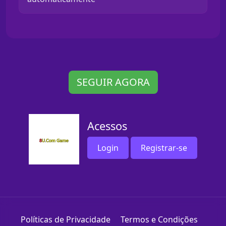
SEGUIR AGORA
Acessos
Login
Registrar-se
Políticas de Privacidade
Termos e Condições