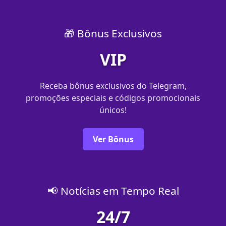
🎁 Bônus Exclusivos
VIP
Receba bônus exclusivos do Telegram,
promoções especiais e códigos promocionais
únicos!
Ver Bônus
📢 Notícias em Tempo Real
24/7