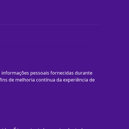
s informações pessoais fornecidas durante
fins de melhoria contínua da experiência de