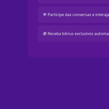
💬 Participe das conversas e interaj
🎁 Receba bônus exclusivos autom