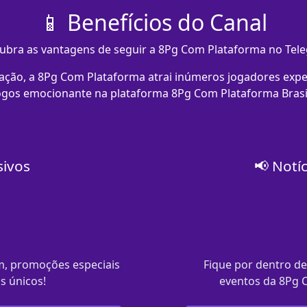
📱 Benefícios do Canal
ubra as vantagens de seguir a 8Pg Com Plataforma no Tel
ação, a 8Pg Com Plataforma atrai inúmeros jogadores exp
ogos emocionante na plataforma 8Pg Com Plataforma Brasil
sivos
📢 Notí
m, promoções especiais
Fique por dentro d
s únicos!
eventos da 8Pg 