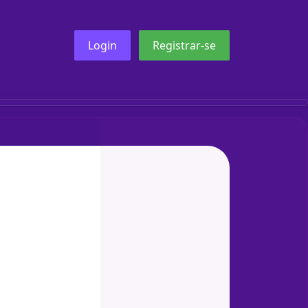
Login
Registrar-se