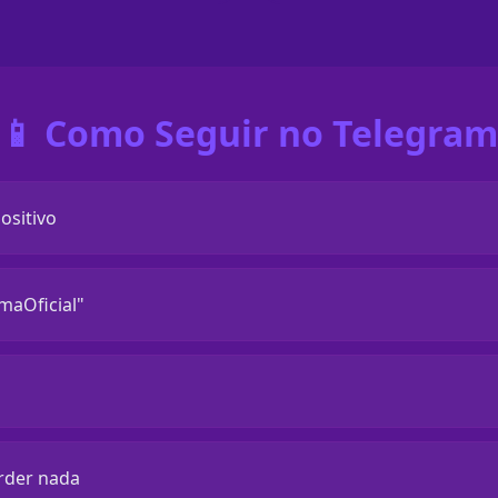
📱 Como Seguir no Telegram
ositivo
maOficial"
erder nada