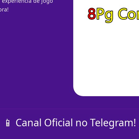
 experiência de jogo
ora!
📱 Canal Oficial no Telegram!