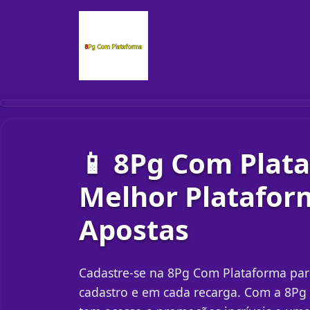
📱 8Pg Com Plat
Melhor Platafor
Apostas
Cadastre-se na 8Pg Com Plataforma pa
cadastro e em cada recarga. Com a 8Pg