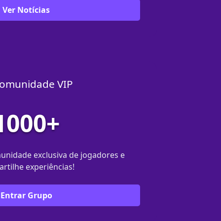
Ver Notícias
Comunidade VIP
1000+
unidade exclusiva de jogadores e
rtilhe experiências!
Entrar Grupo