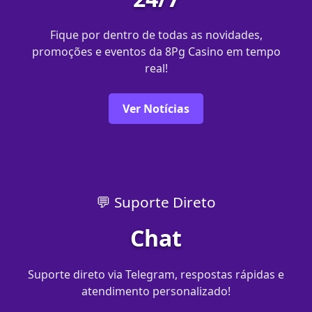
Fique por dentro de todas as novidades,
promoções e eventos da 8Pg Casino em tempo
real!
Ver Notícias
💬 Suporte Direto
Chat
Suporte direto via Telegram, respostas rápidas e
atendimento personalizado!