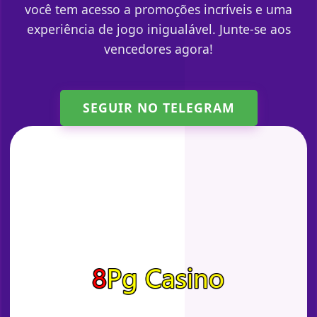
você tem acesso a promoções incríveis e uma
experiência de jogo inigualável. Junte-se aos
vencedores agora!
SEGUIR NO TELEGRAM