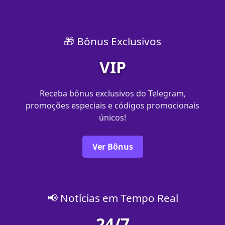
🎁 Bônus Exclusivos
VIP
Receba bônus exclusivos do Telegram,
promoções especiais e códigos promocionais
únicos!
Ver Bônus
📢 Notícias em Tempo Real
24/7