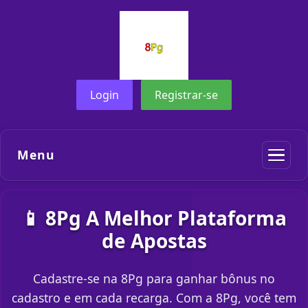
Login
Registrar-se
Menu
📱 8Pg A Melhor Plataforma
de Apostas
Cadastre-se na 8Pg para ganhar bônus no
cadastro e em cada recarga. Com a 8Pg, você tem