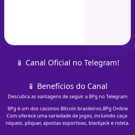
📱 Canal Oficial no Telegram!
📱 Benefícios do Canal
Descubra as vantagens de seguir a 8Pg no Telegram
8Pg é um dos cassinos Bitcoin brasileiros.8Pg Online
Com oferece uma variedade de jogos, incluindo caça-
níqueis, pôquer, apostas esportivas, blackjack e roleta.