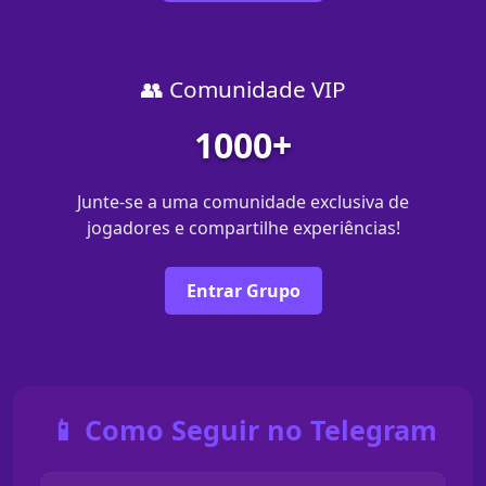
👥 Comunidade VIP
1000+
Junte-se a uma comunidade exclusiva de
jogadores e compartilhe experiências!
Entrar Grupo
📱 Como Seguir no Telegram