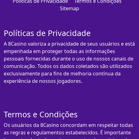
Políticas de Privacidade
Termos e Condições
Sitemap
Políticas de Privacidade
A 8Casino valoriza a privacidade de seus usuários e está
empenhada em proteger todas as informações
pessoais fornecidas durante o uso de nossos canais de
comunicação. Todos os dados coletados são utilizados
exclusivamente para fins de melhoria contínua da
experiência de nossos jogadores.
Termos e Condições
Os usuários da 8Casino concordam em respeitar todas
as regras e regulamentos estabelecidos. É importante