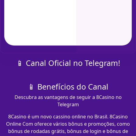
📱 Canal Oficial no Telegram!
📱 Benefícios do Canal
Descubra as vantagens de seguir a 8Casino no
Telegram
8Casino é um novo cassino online no Brasil. 8Casino
Online Com oferece vários bônus e promoções, como
bônus de rodadas grátis, bônus de login e bônus de