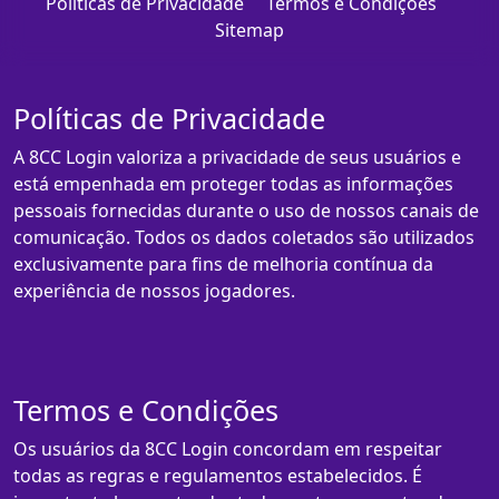
Políticas de Privacidade
Termos e Condições
Sitemap
Políticas de Privacidade
A 8CC Login valoriza a privacidade de seus usuários e
está empenhada em proteger todas as informações
pessoais fornecidas durante o uso de nossos canais de
comunicação. Todos os dados coletados são utilizados
exclusivamente para fins de melhoria contínua da
experiência de nossos jogadores.
Termos e Condições
Os usuários da 8CC Login concordam em respeitar
todas as regras e regulamentos estabelecidos. É