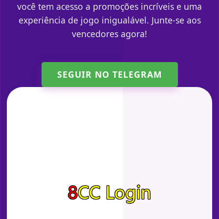
você tem acesso a promoções incríveis e uma
experiência de jogo inigualável. Junte-se aos
vencedores agora!
SEGUIR NO TELEGRAM