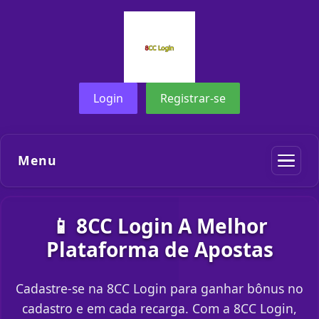
Login
Registrar-se
Menu
📱 8CC Login A Melhor
Plataforma de Apostas
Cadastre-se na 8CC Login para ganhar bônus no
cadastro e em cada recarga. Com a 8CC Login,