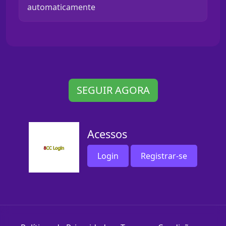
automaticamente
SEGUIR AGORA
Acessos
Login
Registrar-se