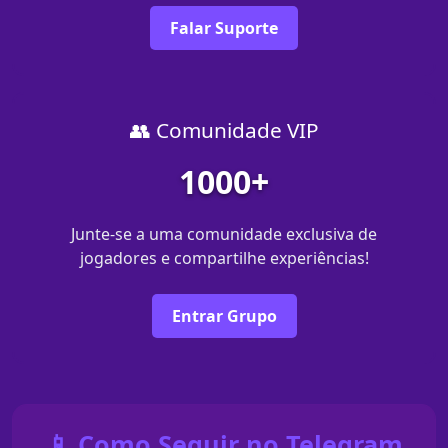
Falar Suporte
👥 Comunidade VIP
1000+
Junte-se a uma comunidade exclusiva de
jogadores e compartilhe experiências!
Entrar Grupo
📱 Como Seguir no Telegram