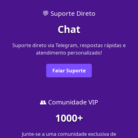
💬 Suporte Direto
Chat
Suporte direto via Telegram, respostas rápidas e
atendimento personalizado!
Falar Suporte
👥 Comunidade VIP
1000+
Junte-se a uma comunidade exclusiva de