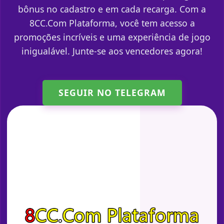
bônus no cadastro e em cada recarga. Com a
8CC.Com Plataforma, você tem acesso a
promoções incríveis e uma experiência de jogo
inigualável. Junte-se aos vencedores agora!
SEGUIR NO TELEGRAM