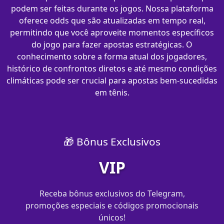
podem ser feitas durante os jogos. Nossa plataforma
oferece odds que são atualizadas em tempo real,
permitindo que você aproveite momentos específicos
do jogo para fazer apostas estratégicas. O
conhecimento sobre a forma atual dos jogadores,
histórico de confrontos diretos e até mesmo condições
climáticas pode ser crucial para apostas bem-sucedidas
em tênis.
🎁 Bônus Exclusivos
VIP
Receba bônus exclusivos do Telegram,
promoções especiais e códigos promocionais
únicos!