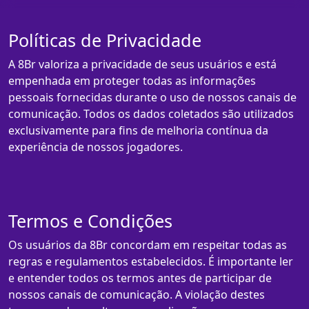
Políticas de Privacidade
A 8Br valoriza a privacidade de seus usuários e está
empenhada em proteger todas as informações
pessoais fornecidas durante o uso de nossos canais de
comunicação. Todos os dados coletados são utilizados
exclusivamente para fins de melhoria contínua da
experiência de nossos jogadores.
Termos e Condições
Os usuários da 8Br concordam em respeitar todas as
regras e regulamentos estabelecidos. É importante ler
e entender todos os termos antes de participar de
nossos canais de comunicação. A violação destes