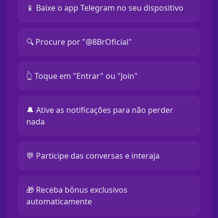
📱 Baixe o app Telegram no seu dispositivo
🔍 Procure por "@8BrOficial"
👆 Toque em "Entrar" ou "Join"
🔔 Ative as notificações para não perder
nada
💬 Participe das conversas e interaja
🎁 Receba bônus exclusivos
automaticamente