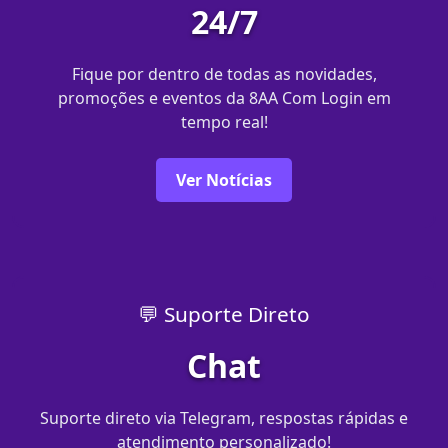
24/7
Fique por dentro de todas as novidades,
promoções e eventos da 8AA Com Login em
tempo real!
Ver Notícias
💬 Suporte Direto
Chat
Suporte direto via Telegram, respostas rápidas e
atendimento personalizado!