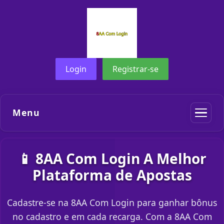
Login
Registrar-se
Menu
📱 8AA Com Login A Melhor
Plataforma de Apostas
Cadastre-se na 8AA Com Login para ganhar bônus
no cadastro e em cada recarga. Com a 8AA Com