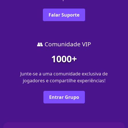
Falar Suporte
👥 Comunidade VIP
1000+
Junte-se a uma comunidade exclusiva de
jogadores e compartilhe experiências!
Entrar Grupo