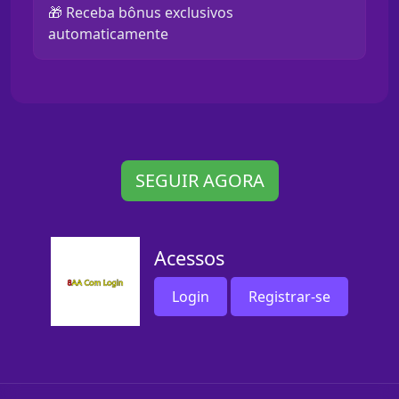
🎁 Receba bônus exclusivos
automaticamente
SEGUIR AGORA
Acessos
Login
Registrar-se