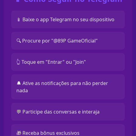
📱 Baixe o app Telegram no seu dispositivo
🔍 Procure por "@89P GameOficial"
👆 Toque em "Entrar" ou "Join"
🔔 Ative as notificações para não perder
nada
💬 Participe das conversas e interaja
🎁 Receba bônus exclusivos