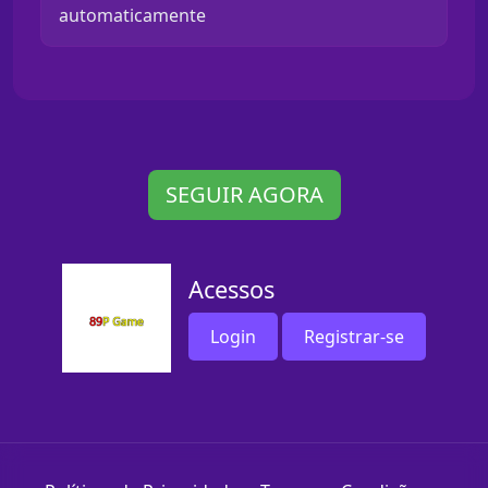
automaticamente
SEGUIR AGORA
Acessos
Login
Registrar-se