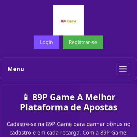
Login
Registrar-se
Menu
📱 89P Game A Melhor
Plataforma de Apostas
Cadastre-se na 89P Game para ganhar bônus no
cadastro e em cada recarga. Com a 89P Game,