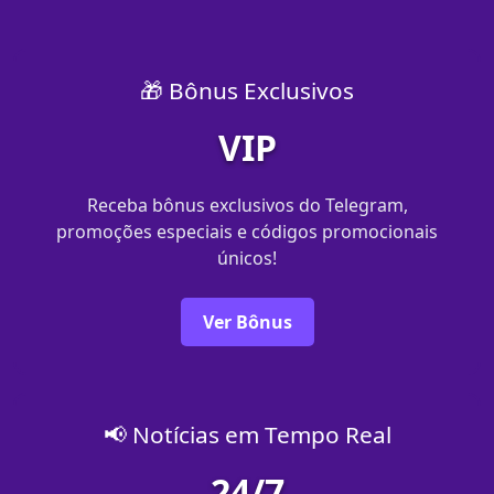
🎁 Bônus Exclusivos
VIP
Receba bônus exclusivos do Telegram,
promoções especiais e códigos promocionais
únicos!
Ver Bônus
📢 Notícias em Tempo Real
24/7