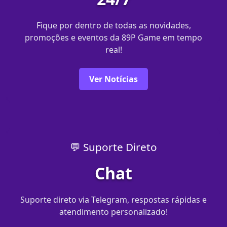
Fique por dentro de todas as novidades,
promoções e eventos da 89P Game em tempo
real!
Ver Notícias
💬 Suporte Direto
Chat
Suporte direto via Telegram, respostas rápidas e
atendimento personalizado!