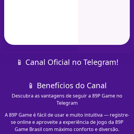
📱 Canal Oficial no Telegram!
📱 Benefícios do Canal
Descubra as vantagens de seguir a 89P Game no
Telegram
A 89P Game é fácil de usar e muito intuitiva — registre-
se online e aproveite a experiência de jogo da 89P
Game Brasil com máximo conforto e diversão.