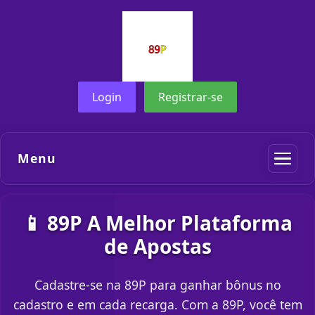
Login
Registrar-se
Menu
📱 89P A Melhor Plataforma
de Apostas
Cadastre-se na 89P para ganhar bônus no
cadastro e em cada recarga. Com a 89P, você tem