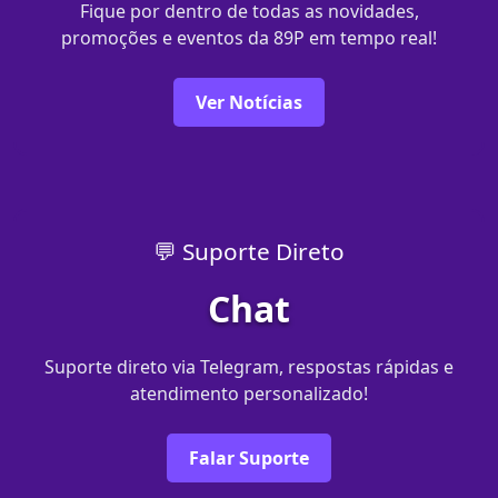
Fique por dentro de todas as novidades,
promoções e eventos da 89P em tempo real!
Ver Notícias
💬 Suporte Direto
Chat
Suporte direto via Telegram, respostas rápidas e
atendimento personalizado!
Falar Suporte