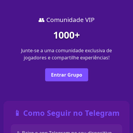
👥 Comunidade VIP
1000+
Junte-se a uma comunidade exclusiva de
jogadores e compartilhe experiências!
Entrar Grupo
📱 Como Seguir no Telegram