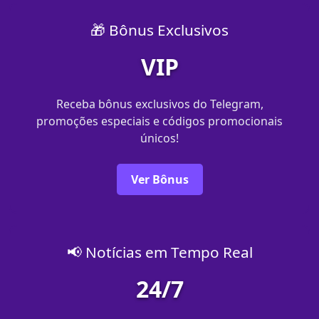
🎁 Bônus Exclusivos
VIP
Receba bônus exclusivos do Telegram,
promoções especiais e códigos promocionais
únicos!
Ver Bônus
📢 Notícias em Tempo Real
24/7