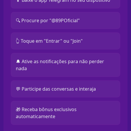
📱 Baixe o app Telegram no seu dispositivo
🔍 Procure por "@89POficial"
👆 Toque em "Entrar" ou "Join"
🔔 Ative as notificações para não perder
nada
💬 Participe das conversas e interaja
🎁 Receba bônus exclusivos
automaticamente