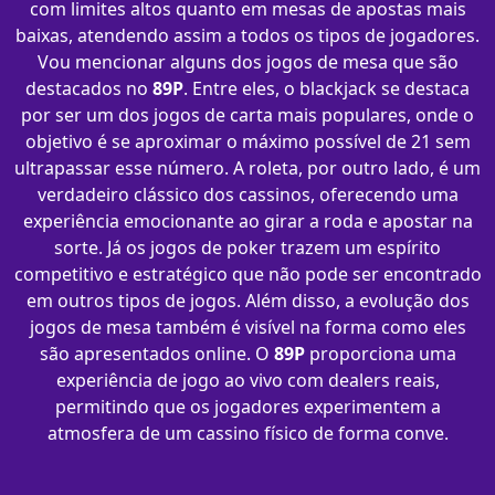
com limites altos quanto em mesas de apostas mais
baixas, atendendo assim a todos os tipos de jogadores.
Vou mencionar alguns dos jogos de mesa que são
destacados no
89P
. Entre eles, o blackjack se destaca
por ser um dos jogos de carta mais populares, onde o
objetivo é se aproximar o máximo possível de 21 sem
ultrapassar esse número. A roleta, por outro lado, é um
verdadeiro clássico dos cassinos, oferecendo uma
experiência emocionante ao girar a roda e apostar na
sorte. Já os jogos de poker trazem um espírito
competitivo e estratégico que não pode ser encontrado
em outros tipos de jogos. Além disso, a evolução dos
jogos de mesa também é visível na forma como eles
são apresentados online. O
89P
proporciona uma
experiência de jogo ao vivo com dealers reais,
permitindo que os jogadores experimentem a
atmosfera de um cassino físico de forma conve.