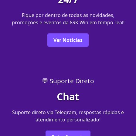
Fique por dentro de todas as novidades,
promoções e eventos da 89K Win em tempo real!
Ver Notícias
💬 Suporte Direto
Chat
Suporte direto via Telegram, respostas rápidas e
atendimento personalizado!