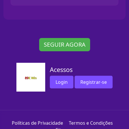
SEGUIR AGORA
Acessos
Login
Registrar-se
Políticas de Privacidade
Termos e Condições