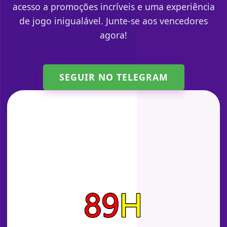
acesso a promoções incríveis e uma experiência
de jogo inigualável. Junte-se aos vencedores
agora!
SEGUIR NO TELEGRAM