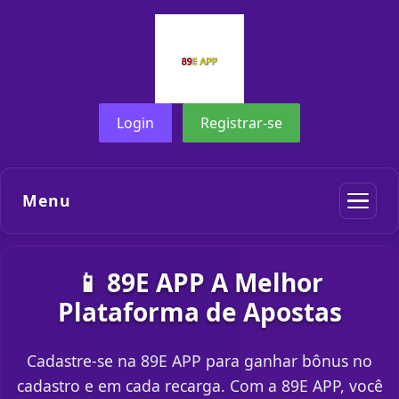
Login
Registrar-se
Menu
📱 89E APP A Melhor
Plataforma de Apostas
Cadastre-se na 89E APP para ganhar bônus no
cadastro e em cada recarga. Com a 89E APP, você