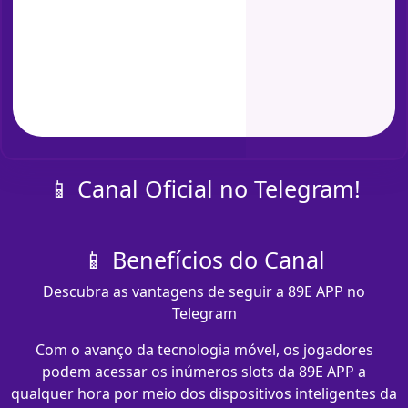
📱 Canal Oficial no Telegram!
📱 Benefícios do Canal
Descubra as vantagens de seguir a 89E APP no
Telegram
Com o avanço da tecnologia móvel, os jogadores
podem acessar os inúmeros slots da 89E APP a
qualquer hora por meio dos dispositivos inteligentes da