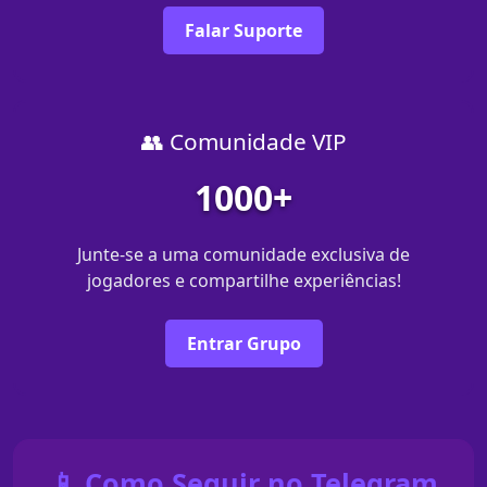
Falar Suporte
👥 Comunidade VIP
1000+
Junte-se a uma comunidade exclusiva de
jogadores e compartilhe experiências!
Entrar Grupo
📱 Como Seguir no Telegram