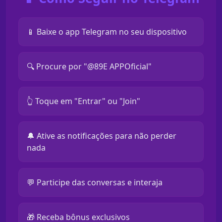
📱 Baixe o app Telegram no seu dispositivo
🔍 Procure por "@89E APPOficial"
👆 Toque em "Entrar" ou "Join"
🔔 Ative as notificações para não perder
nada
💬 Participe das conversas e interaja
🎁 Receba bônus exclusivos