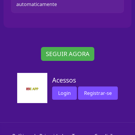
automaticamente
SEGUIR AGORA
Acessos
Login
Registrar-se