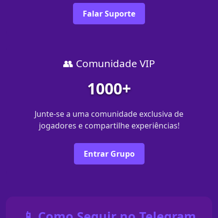
Falar Suporte
👥 Comunidade VIP
1000+
Junte-se a uma comunidade exclusiva de
jogadores e compartilhe experiências!
Entrar Grupo
📱 Como Seguir no Telegram