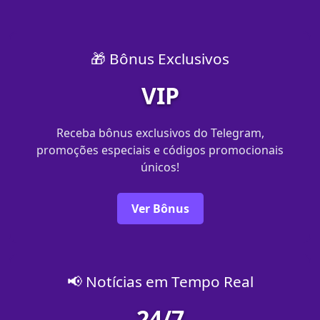
🎁 Bônus Exclusivos
VIP
Receba bônus exclusivos do Telegram,
promoções especiais e códigos promocionais
únicos!
Ver Bônus
📢 Notícias em Tempo Real
24/7