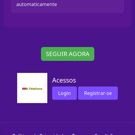
automaticamente
SEGUIR AGORA
Acessos
Login
Registrar-se