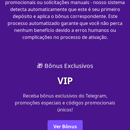
promocionais ou solicitações manuais - nosso sistema
detecta automaticamente que este é seu primeiro
depósito e aplica o bônus correspondente. Este
processo automatizado garante que você não perca
nenhum benefício devido a erros humanos ou
complicações no processo de ativação.
🎁 Bônus Exclusivos
VIP
Receba bônus exclusivos do Telegram,
promoções especiais e códigos promocionais
únicos!
Ver Bônus