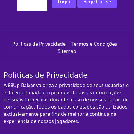
Login
Registrar-se
Políticas de Privacidade
Termos e Condições
Sitemap
Políticas de Privacidade
A 88Up Baixar valoriza a privacidade de seus usuários e
está empenhada em proteger todas as informações
pessoais fornecidas durante o uso de nossos canais de
comunicação. Todos os dados coletados são utilizados
exclusivamente para fins de melhoria contínua da
experiência de nossos jogadores.