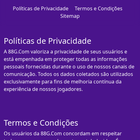
Políticas de Privacidade
Termos e Condições
Sitemap
Políticas de Privacidade
A 88G.Com valoriza a privacidade de seus usuários e
está empenhada em proteger todas as informações
pessoais fornecidas durante o uso de nossos canais de
comunicação. Todos os dados coletados são utilizados
exclusivamente para fins de melhoria contínua da
experiência de nossos jogadores.
Termos e Condições
Os usuários da 88G.Com concordam em respeitar