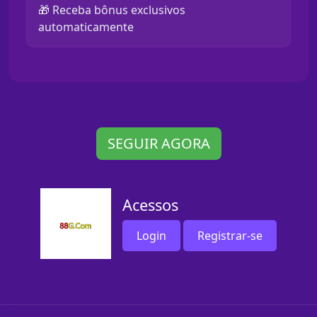
🎁 Receba bônus exclusivos
automaticamente
SEGUIR AGORA
Acessos
Login
Registrar-se