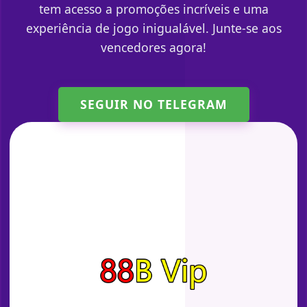
tem acesso a promoções incríveis e uma
experiência de jogo inigualável. Junte-se aos
vencedores agora!
SEGUIR NO TELEGRAM