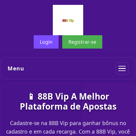
Login
Registrar-se
Menu
📱 88B Vip A Melhor
Plataforma de Apostas
Cadastre-se na 88B Vip para ganhar bônus no
cadastro e em cada recarga. Com a 88B Vip, você