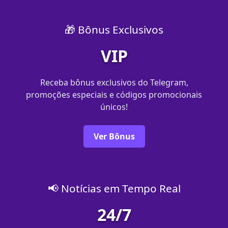
🎁 Bônus Exclusivos
VIP
Receba bônus exclusivos do Telegram,
promoções especiais e códigos promocionais
únicos!
Ver Bônus
📢 Notícias em Tempo Real
24/7