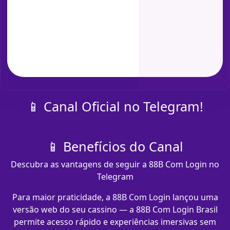
📱 Canal Oficial no Telegram!
📱 Benefícios do Canal
Descubra as vantagens de seguir a 88B Com Login no
Telegram
Para maior praticidade, a 88B Com Login lançou uma
versão web do seu cassino — a 88B Com Login Brasil
permite acesso rápido e experiências imersivas sem