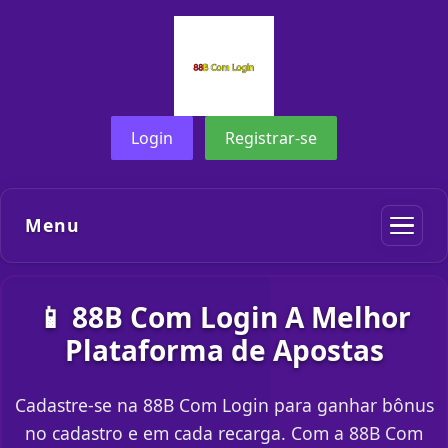
Login
Registrar-se
Menu
📱 88B Com Login A Melhor
Plataforma de Apostas
Cadastre-se na 88B Com Login para ganhar bônus
no cadastro e em cada recarga. Com a 88B Com