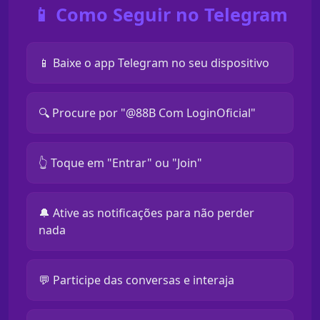
📱 Como Seguir no Telegram
📱 Baixe o app Telegram no seu dispositivo
🔍 Procure por "@88B Com LoginOficial"
👆 Toque em "Entrar" ou "Join"
🔔 Ative as notificações para não perder
nada
💬 Participe das conversas e interaja