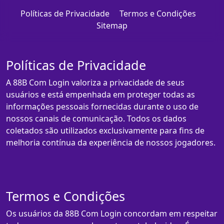
Políticas de Privacidade
Termos e Condições
Sitemap
Políticas de Privacidade
A 88B Com Login valoriza a privacidade de seus
usuários e está empenhada em proteger todas as
informações pessoais fornecidas durante o uso de
nossos canais de comunicação. Todos os dados
coletados são utilizados exclusivamente para fins de
melhoria contínua da experiência de nossos jogadores.
Termos e Condições
Os usuários da 88B Com Login concordam em respeitar