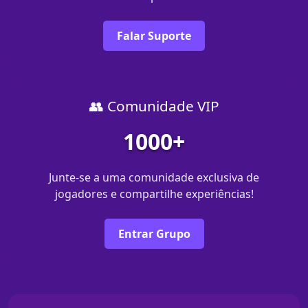
Falar Suporte
👥 Comunidade VIP
1000+
Junte-se a uma comunidade exclusiva de
jogadores e compartilhe experiências!
Entrar Grupo