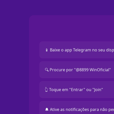
📱 Baixe o app Telegram no seu disp
🔍 Procure por "@8899 WinOficial"
👆 Toque em "Entrar" ou "Join"
🔔 Ative as notificações para não p