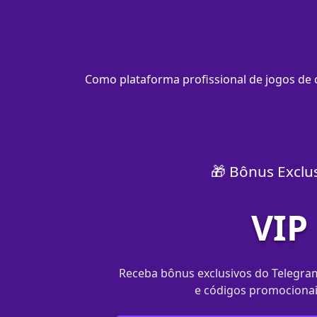
Como plataforma profissional de jogos de c
🎁 Bônus Exclu
VIP
Receba bônus exclusivos do Telegra
e códigos promocionai