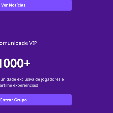
Ver Notícias
Comunidade VIP
1000+
unidade exclusiva de jogadores e
rtilhe experiências!
Entrar Grupo