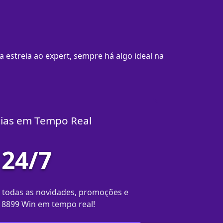
 estreia ao expert, sempre há algo ideal na
cias em Tempo Real
24/7
e todas as novidades, promoções e
 8899 Win em tempo real!