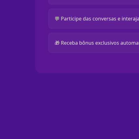
💬 Participe das conversas e interaj
🎁 Receba bônus exclusivos autom