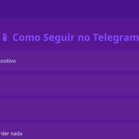
📱 Como Seguir no Telegram
ositivo
erder nada