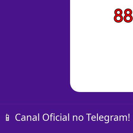
📱 Canal Oficial no Telegram!