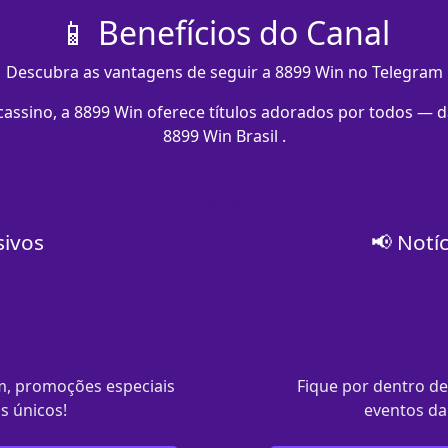
📱 Benefícios do Canal
Descubra as vantagens de seguir a 8899 Win no Telegram
assino, a 8899 Win oferece títulos adorados por todos — da
8899 Win Brasil .
sivos
📢 Notí
m, promoções especiais
Fique por dentro d
s únicos!
eventos da