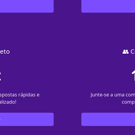
reto
👥 
t
espostas rápidas e
Junte-se a uma com
lizado!
compa
e