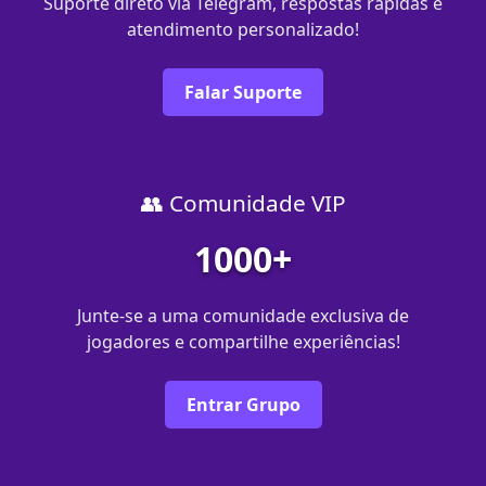
Suporte direto via Telegram, respostas rápidas e
atendimento personalizado!
Falar Suporte
👥 Comunidade VIP
1000+
Junte-se a uma comunidade exclusiva de
jogadores e compartilhe experiências!
Entrar Grupo