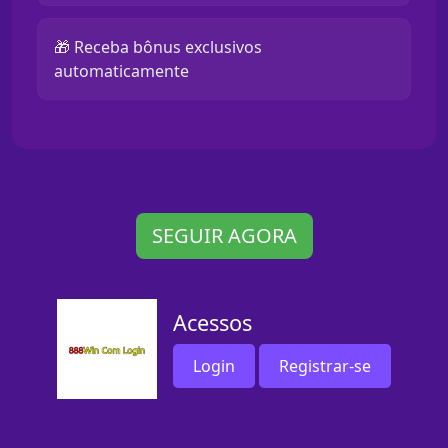
🎁 Receba bônus exclusivos
automaticamente
SEGUIR AGORA
Acessos
Login
Registrar-se