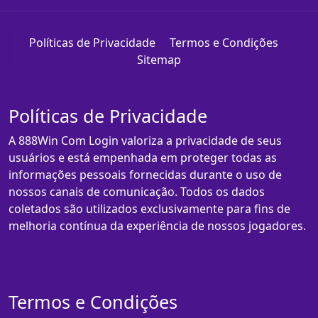
Políticas de Privacidade
Termos e Condições
Sitemap
Políticas de Privacidade
A 888Win Com Login valoriza a privacidade de seus
usuários e está empenhada em proteger todas as
informações pessoais fornecidas durante o uso de
nossos canais de comunicação. Todos os dados
coletados são utilizados exclusivamente para fins de
melhoria contínua da experiência de nossos jogadores.
Termos e Condições