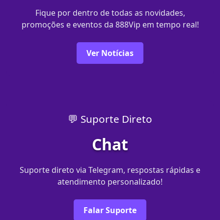
Fique por dentro de todas as novidades,
promoções e eventos da 888Vip em tempo real!
Ver Notícias
💬 Suporte Direto
Chat
Suporte direto via Telegram, respostas rápidas e
atendimento personalizado!
Falar Suporte