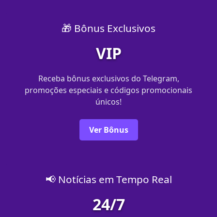
🎁 Bônus Exclusivos
VIP
Receba bônus exclusivos do Telegram,
promoções especiais e códigos promocionais
únicos!
Ver Bônus
📢 Notícias em Tempo Real
24/7