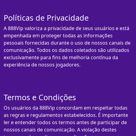
Políticas de Privacidade
A 888Vip valoriza a privacidade de seus usuários e está
empenhada em proteger todas as informações
pessoais fornecidas durante o uso de nossos canais de
comunicação. Todos os dados coletados são utilizados
exclusivamente para fins de melhoria contínua da
experiência de nossos jogadores.
Termos e Condições
Os usuários da 888Vip concordam em respeitar todas
as regras e regulamentos estabelecidos. É importante
ler e entender todos os termos antes de participar de
nossos canais de comunicação. A violação destes