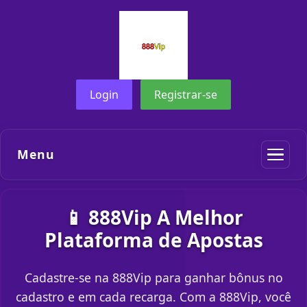
Login
Registrar-se
Menu
📱 888Vip A Melhor
Plataforma de Apostas
Cadastre-se na 888Vip para ganhar bônus no
cadastro e em cada recarga. Com a 888Vip, você