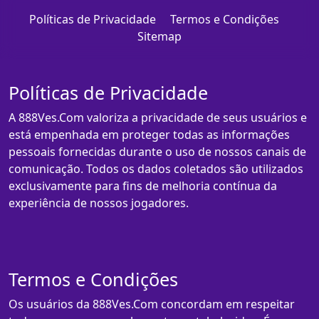
Políticas de Privacidade
Termos e Condições
Sitemap
Políticas de Privacidade
A 888Ves.Com valoriza a privacidade de seus usuários e
está empenhada em proteger todas as informações
pessoais fornecidas durante o uso de nossos canais de
comunicação. Todos os dados coletados são utilizados
exclusivamente para fins de melhoria contínua da
experiência de nossos jogadores.
Termos e Condições
Os usuários da 888Ves.Com concordam em respeitar