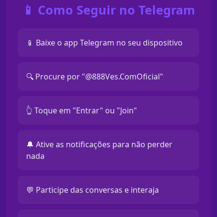
📱 Como Seguir no Telegram
📱 Baixe o app Telegram no seu dispositivo
🔍 Procure por "@888Ves.ComOficial"
👆 Toque em "Entrar" ou "Join"
🔔 Ative as notificações para não perder
nada
💬 Participe das conversas e interaja