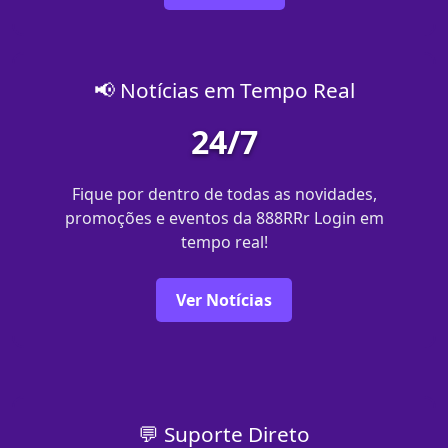
📢 Notícias em Tempo Real
24/7
Fique por dentro de todas as novidades,
promoções e eventos da 888RRr Login em
tempo real!
Ver Notícias
💬 Suporte Direto