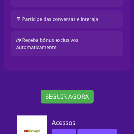
💬 Participe das conversas e interaja
🎁 Receba bônus exclusivos
automaticamente
SEGUIR AGORA
Acessos