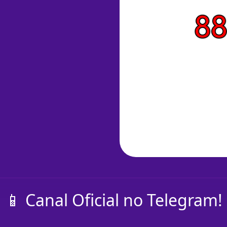
📱 Canal Oficial no Telegram!