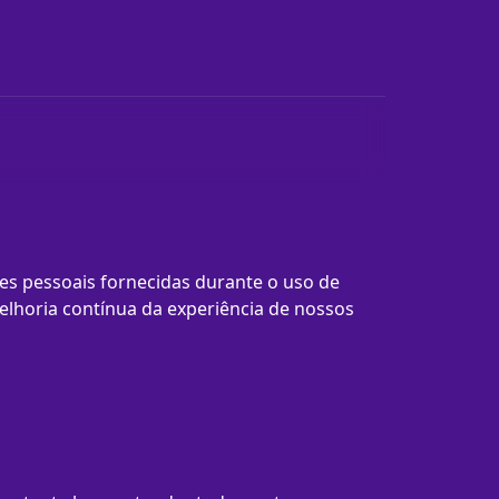
es pessoais fornecidas durante o uso de
elhoria contínua da experiência de nossos