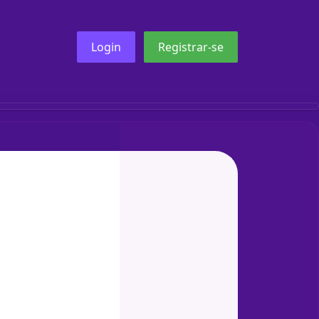
Login
Registrar-se