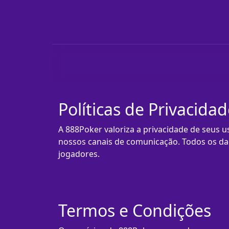
Políticas de Privacida
A 888Poker valoriza a privacidade de seus 
nossos canais de comunicação. Todos os dad
jogadores.
Termos e Condições