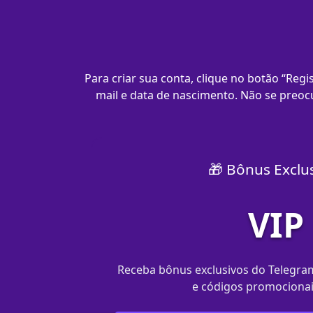
Para criar sua conta, clique no botão “Reg
mail e data de nascimento. Não se preo
🎁 Bônus Exclu
VIP
Receba bônus exclusivos do Telegra
e códigos promocionai