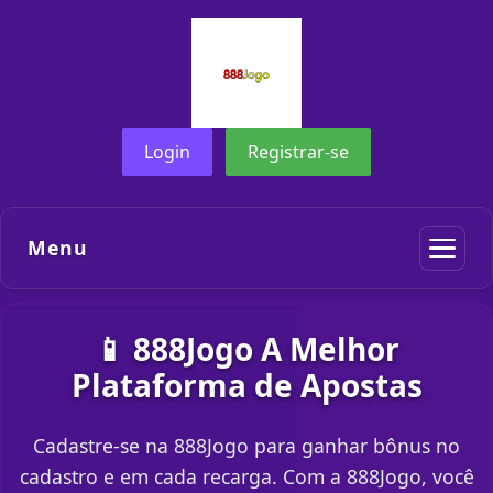
Login
Registrar-se
Menu
📱 888Jogo A Melhor
Plataforma de Apostas
Cadastre-se na 888Jogo para ganhar bônus no
cadastro e em cada recarga. Com a 888Jogo, você