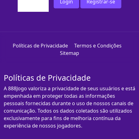
Login
Registrar-se
Políticas de Privacidade
Termos e Condições
Sitemap
Políticas de Privacidade
A 888Jogo valoriza a privacidade de seus usuários e está
empenhada em proteger todas as informações
pessoais fornecidas durante o uso de nossos canais de
comunicação. Todos os dados coletados são utilizados
exclusivamente para fins de melhoria contínua da
experiência de nossos jogadores.