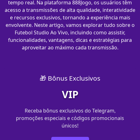
tempo real. Na plataforma 888Jogo, os usuários têm
acesso a transmissões de alta qualidade, interatividade
e recursos exclusivos, tornando a experiência mais
envolvente. Neste artigo, vamos explorar tudo sobre o
Futebol Studio Ao Vivo, incluindo como assistir,
funcionalidades, vantagens, dicas e estratégias para
aproveitar ao máximo cada transmissão.
🎁 Bônus Exclusivos
VIP
Receba bônus exclusivos do Telegram,
promoções especiais e códigos promocionais
únicos!