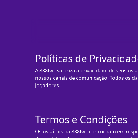
Políticas de Privacida
A 888Iwc valoriza a privacidade de seus us
nossos canais de comunicação. Todos os dad
jogadores.
Termos e Condições
Os usuários da 888Iwc concordam em respeit