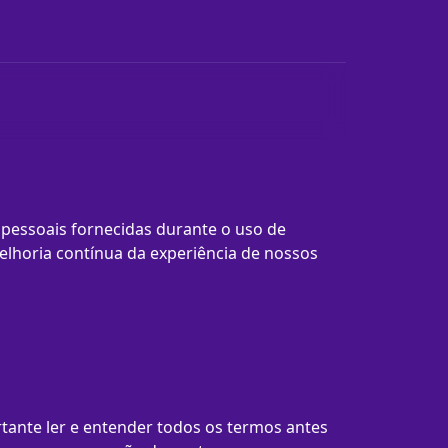
 pessoais fornecidas durante o uso de
elhoria contínua da experiência de nossos
tante ler e entender todos os termos antes