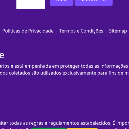
Políticas de Privacidade
Termos e Condições
Sitemap
de
uários e está empenhada em proteger todas as informações
os coletados são utilizados exclusivamente para fins de m
ar todas as regras e regulamentos estabelecidos. É impor