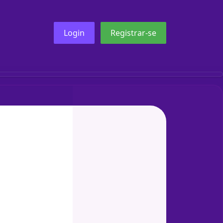
Login
Registrar-se