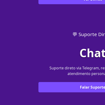
💬 Suporte Di
Cha
Suporte direto via Telegram, r
atendimento persona
Falar Suport