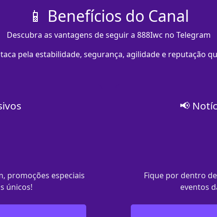
📱 Benefícios do Canal
Descubra as vantagens de seguir a 888Iwc no Telegram
aca pela estabilidade, segurança, agilidade e reputação q
sivos
📢 Notí
m, promoções especiais
Fique por dentro d
s únicos!
eventos d