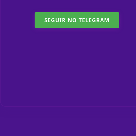
SEGUIR NO TELEGRAM