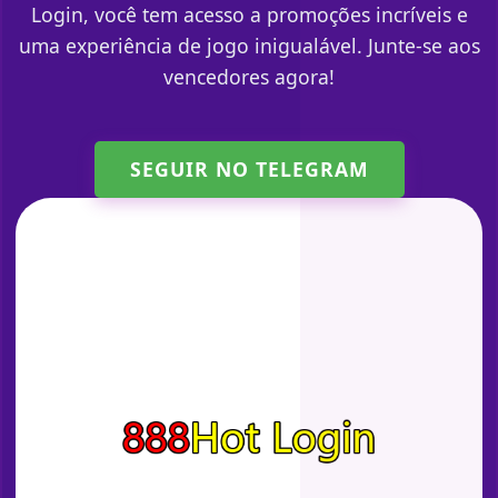
Login, você tem acesso a promoções incríveis e
uma experiência de jogo inigualável. Junte-se aos
vencedores agora!
SEGUIR NO TELEGRAM