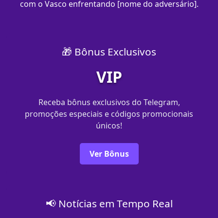
com o Vasco enfrentando [nome do adversário].
🎁 Bônus Exclusivos
VIP
Receba bônus exclusivos do Telegram,
promoções especiais e códigos promocionais
únicos!
Ver Bônus
📢 Notícias em Tempo Real