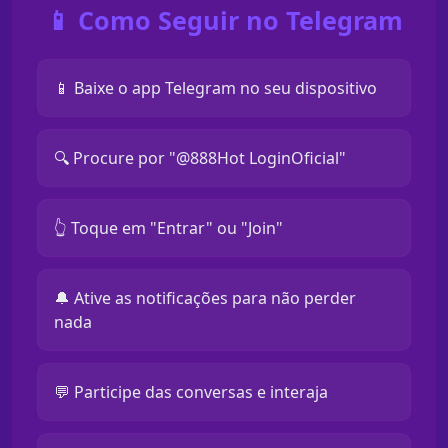
📱 Como Seguir no Telegram
📱 Baixe o app Telegram no seu dispositivo
🔍 Procure por "@888Hot LoginOficial"
👆 Toque em "Entrar" ou "Join"
🔔 Ative as notificações para não perder
nada
💬 Participe das conversas e interaja