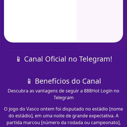
📱 Canal Oficial no Telegram!
📱 Benefícios do Canal
Descubra as vantagens de seguir a 888Hot Login no
Telegram
O jogo do Vasco ontem foi disputado no estádio [nome
do estádio], em uma noite de grande expectativa. A
partida marcou [número da rodada ou campeonato],