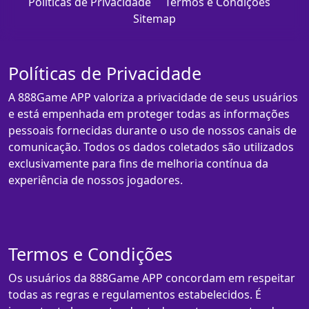
Políticas de Privacidade
Termos e Condições
Sitemap
Políticas de Privacidade
A 888Game APP valoriza a privacidade de seus usuários
e está empenhada em proteger todas as informações
pessoais fornecidas durante o uso de nossos canais de
comunicação. Todos os dados coletados são utilizados
exclusivamente para fins de melhoria contínua da
experiência de nossos jogadores.
Termos e Condições
Os usuários da 888Game APP concordam em respeitar
todas as regras e regulamentos estabelecidos. É