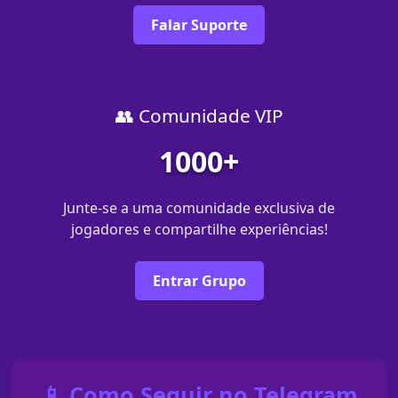
Falar Suporte
👥 Comunidade VIP
1000+
Junte-se a uma comunidade exclusiva de
jogadores e compartilhe experiências!
Entrar Grupo
📱 Como Seguir no Telegram