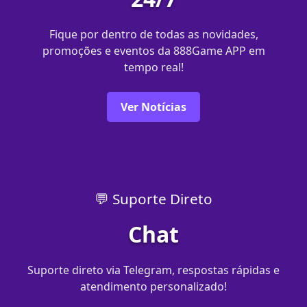
Fique por dentro de todas as novidades,
promoções e eventos da 888Game APP em
tempo real!
Ver Notícias
💬 Suporte Direto
Chat
Suporte direto via Telegram, respostas rápidas e
atendimento personalizado!