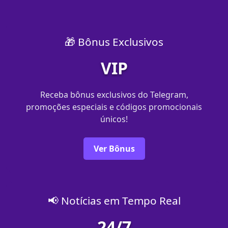
🎁 Bônus Exclusivos
VIP
Receba bônus exclusivos do Telegram,
promoções especiais e códigos promocionais
únicos!
Ver Bônus
📢 Notícias em Tempo Real
24/7