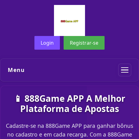
Login
Registrar-se
Menu
📱 888Game APP A Melhor
Plataforma de Apostas
Cadastre-se na 888Game APP para ganhar bônus
no cadastro e em cada recarga. Com a 888Game