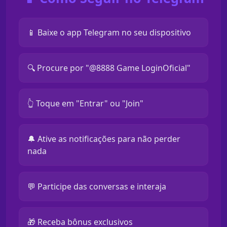
📱 Baixe o app Telegram no seu dispositivo
🔍 Procure por "@8888 Game LoginOficial"
👆 Toque em "Entrar" ou "Join"
🔔 Ative as notificações para não perder
nada
💬 Participe das conversas e interaja
🎁 Receba bônus exclusivos