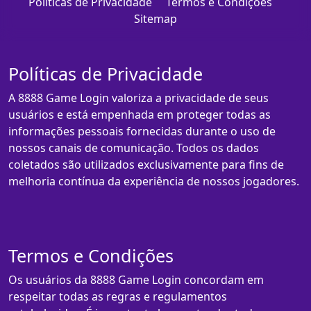
Políticas de Privacidade
Termos e Condições
Sitemap
Políticas de Privacidade
A 8888 Game Login valoriza a privacidade de seus
usuários e está empenhada em proteger todas as
informações pessoais fornecidas durante o uso de
nossos canais de comunicação. Todos os dados
coletados são utilizados exclusivamente para fins de
melhoria contínua da experiência de nossos jogadores.
Termos e Condições
Os usuários da 8888 Game Login concordam em
respeitar todas as regras e regulamentos