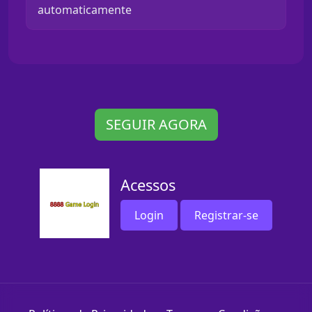
automaticamente
SEGUIR AGORA
Acessos
Login
Registrar-se