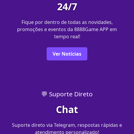
24/7
Fique por dentro de todas as novidades,
promoções e eventos da 8888Game APP em
tempo real!
Ver Notícias
💬 Suporte Direto
Chat
Suporte direto via Telegram, respostas rápidas e
atendimento personalizado!