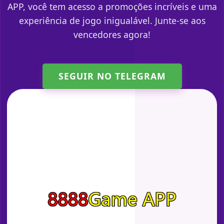
APP, você tem acesso a promoções incríveis e uma
experiência de jogo inigualável. Junte-se aos
vencedores agora!
SEGUIR NO TELEGRAM