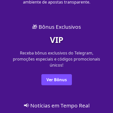
ambiente de apostas transparente.
🎁 Bônus Exclusivos
VIP
Receba bônus exclusivos do Telegram,
promoções especiais e códigos promocionais
únicos!
Ver Bônus
📢 Notícias em Tempo Real