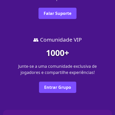
Falar Suporte
👥 Comunidade VIP
1000+
Junte-se a uma comunidade exclusiva de
jogadores e compartilhe experiências!
Entrar Grupo