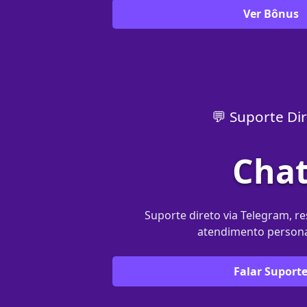
Ver Bônus
💬 Suporte Di
Cha
Suporte direto via Telegram, r
atendimento persona
Falar Suport