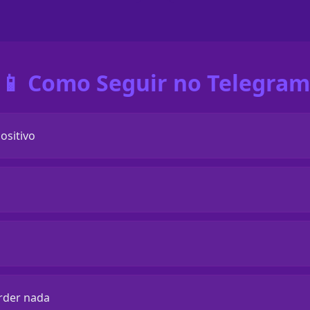
📱 Como Seguir no Telegram
ositivo
erder nada