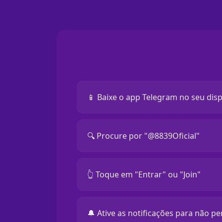
📱 Baixe o app Telegram no seu disp
🔍 Procure por "@8839Oficial"
👆 Toque em "Entrar" ou "Join"
🔔 Ative as notificações para não p