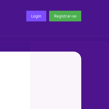
Login
Registrar-se