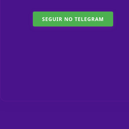
SEGUIR NO TELEGRAM