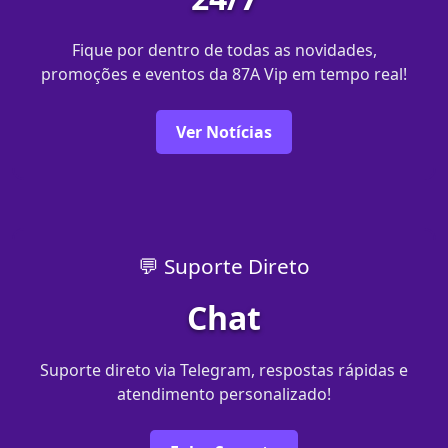
Fique por dentro de todas as novidades,
promoções e eventos da 87A Vip em tempo real!
Ver Notícias
💬 Suporte Direto
Chat
Suporte direto via Telegram, respostas rápidas e
atendimento personalizado!