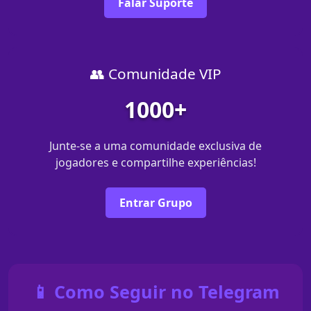
Falar Suporte
👥 Comunidade VIP
1000+
Junte-se a uma comunidade exclusiva de
jogadores e compartilhe experiências!
Entrar Grupo
📱 Como Seguir no Telegram