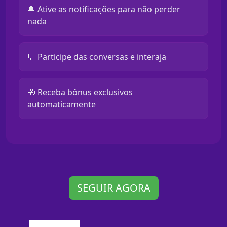
🔔 Ative as notificações para não perder
nada
💬 Participe das conversas e interaja
🎁 Receba bônus exclusivos
automaticamente
SEGUIR AGORA