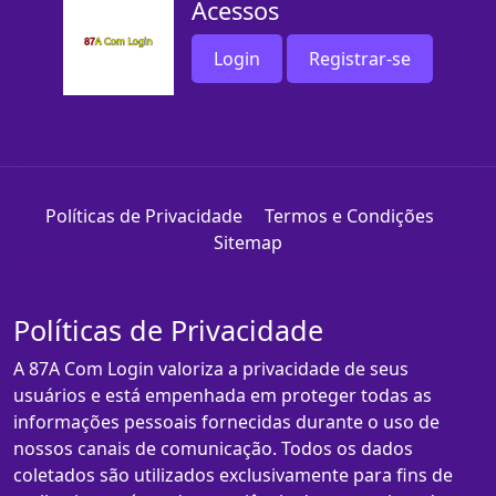
Acessos
Login
Registrar-se
Políticas de Privacidade
Termos e Condições
Sitemap
Políticas de Privacidade
A 87A Com Login valoriza a privacidade de seus
usuários e está empenhada em proteger todas as
informações pessoais fornecidas durante o uso de
nossos canais de comunicação. Todos os dados
coletados são utilizados exclusivamente para fins de