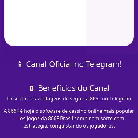
📱 Canal Oficial no Telegram!
📱 Benefícios do Canal
Descubra as vantagens de seguir a 866F no Telegram
A 866F é hoje o software de cassino online mais popular
— os jogos da 866F Brasil combinam sorte com
estratégia, conquistando os jogadores.