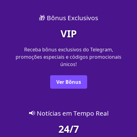
🎁 Bônus Exclusivos
VIP
Receba bônus exclusivos do Telegram,
promoções especiais e códigos promocionais
únicos!
Ver Bônus
📢 Notícias em Tempo Real
24/7