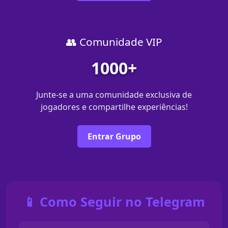
👥 Comunidade VIP
1000+
Junte-se a uma comunidade exclusiva de
jogadores e compartilhe experiências!
Entrar Grupo
📱 Como Seguir no Telegram