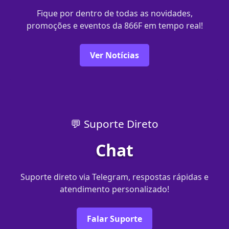
Fique por dentro de todas as novidades,
promoções e eventos da 866F em tempo real!
Ver Notícias
💬 Suporte Direto
Chat
Suporte direto via Telegram, respostas rápidas e
atendimento personalizado!
Falar Suporte